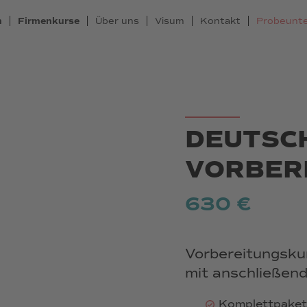
n
Firmenkurse
Über uns
Visum
Kontakt
Probeunte
DEUTSC
VORBERE
630 €
Vorbereitungskur
mit anschließen
Komplettpaket