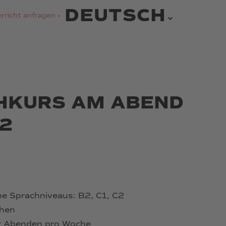
DEUTSCH
rricht anfragen »
HKURS AM ABEND
C2
ne Sprachniveaus: B2, C1, C2
hen
 2 Abenden pro Woche