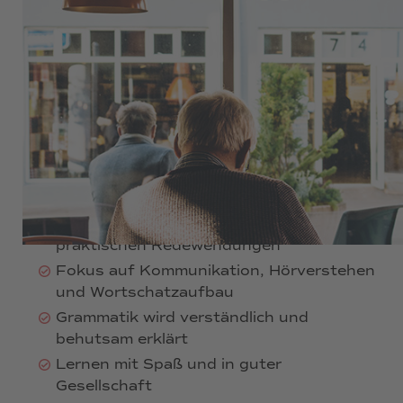
360 €
Spanischkurs speziell für Senior:innen
Laufzeit: 3 Monate
zwei Unterrichtseinheiten (=90 Minuten)
pro Woche Unterricht am Vormittag –
ruhig, strukturiert und altersgerecht
Vermittlung von Alltagssprache und
praktischen Redewendungen
Fokus auf Kommunikation, Hörverstehen
und Wortschatzaufbau
Grammatik wird verständlich und
behutsam erklärt
Lernen mit Spaß und in guter
Gesellschaft