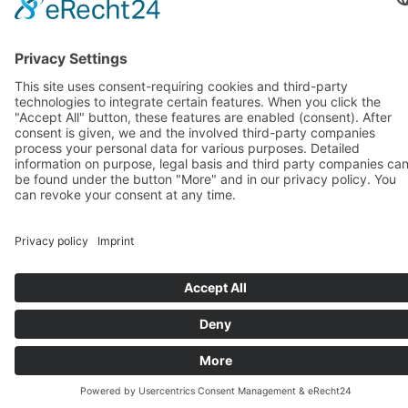
SPANISCH LERNEN IM
RUHESTAND – MIT FREUDE,
RUHE UND IN GUTER
GESELLSCHAFT
Sprachenlernen kennt kein Alter! Unser
Spanischkurs für Senior:innen
richtet sich an alle
ab ca. 60 Jahren, die mit Spaß und ohne Stress
die spanische Sprache entdecken oder