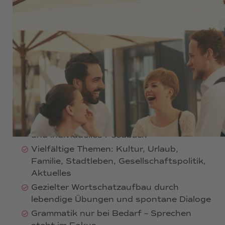
SPANISCH SPRECHEN LERNEN
ONLINE ODER IN MAINZ
360 €
Ideal ab Niveau A2/B1 – für alle mit
Grundkenntnissen
Fokus auf freies Sprechen im Alltag, auf
Reisen und in typischen
Gesprächssituationen
Kleine Gruppen für aktives Mitmachen
und individuelles Feedback
Vielfältige Themen: Kultur, Urlaub,
Familie, Stadtleben, Gesellschaftspolitik,
Aktuelles
Gezielter Wortschatzaufbau durch
lebendige Übungen und spontane Dialoge
Grammatik nur bei Bedarf – Sprechen