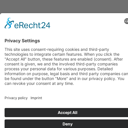
SPANISCH SPRECHEN UND
MEHR ...
Du möchtest sicherer und spontaner auf
Spanisch sprechen? Dann ist unser Spanisch
Konversationskurs genau das Richtige für Dich.
In kleinen Gruppen übst Du, Dich im Alltag, auf