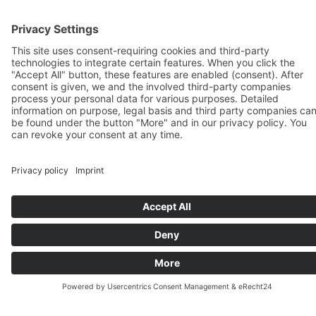
SPANISCH LERNEN IM
BILDUNGSURLAUB
SPANISCH LERNEN IM
BILDUNGSURLAUB – KOMPAKT,
INTENSIV, UNVERGESSLICH
Du möchtest Spanisch lernen und gleichzeitig
eine beruflich anerkannte Auszeit nutzen? Dann