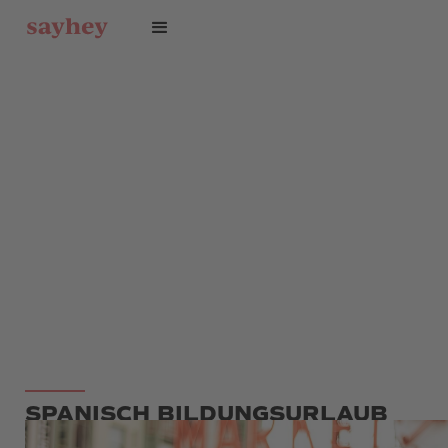
SPANISCH BILDUNGSURLAUB
RHEINLAND-PFALZ UND