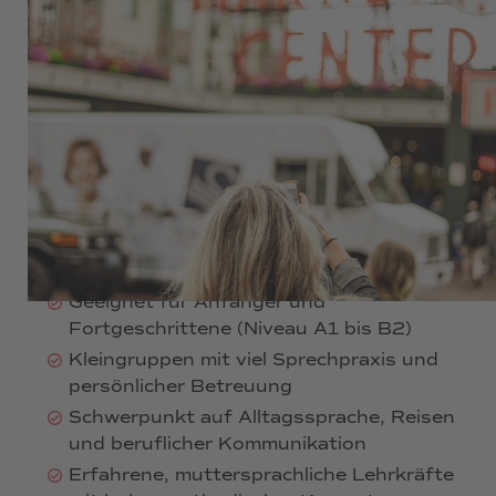
HESSEN
440 €
Anerkannter Bildungsurlaub in Rheinland-
Pfalz und Hessen
Spanisch lernen in einer Woche –
kompakt, intensiv und praxisnah
40 Unterrichtseinheiten von Montag bis
Freitag
Geeignet für Anfänger und
Fortgeschrittene (Niveau A1 bis B2)
Kleingruppen mit viel Sprechpraxis und
persönlicher Betreuung
Schwerpunkt auf Alltagssprache, Reisen
und beruflicher Kommunikation
Erfahrene, muttersprachliche Lehrkräfte