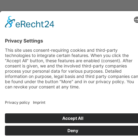
KOREANISCH LERNEN IM
EINZELUNTERRICHT –
INDIVIDUELL, FLEXIBEL UND