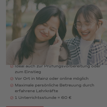
ab 60 €
Einzelunterricht für alle Niveaustufen
Inhalte und Tempo individuell wählbar
Flexibel buchbar: tagsüber, abends oder
am Wochenende
Themenschwerpunkte nach Wunsch:
Alltag, Kultur, Beruf, Reisen, Hangeul
Ideal auch zur Prüfungsvorbereitung oder
zum Einstieg
Vor Ort in Mainz oder online möglich
Maximale persönliche Betreuung durch
erfahrene Lehrkräfte
1 Unterrichtsstunde = 60 €