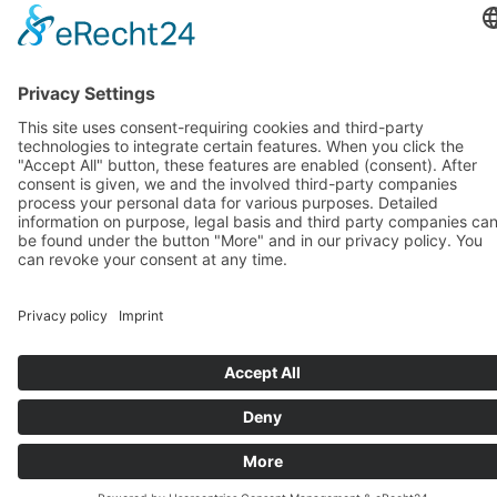
FUN WITH ENGLISH? DAS GEHT!
Englisch für Kinder – Ferienkurs mit Spaß &
Lerneffekt
Englisch lernen darf leicht sein – besonders für
Kinder. In unserem Englisch-Ferienkurs
entdecken Kinder zwischen 8 und 14 Jahren