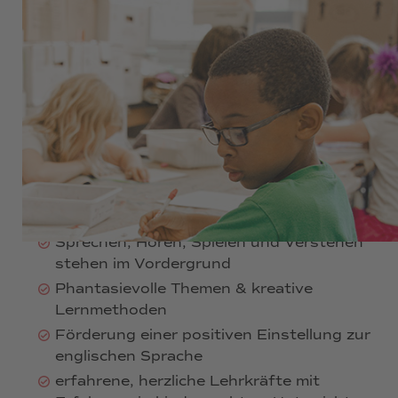
190 €
Ferienkurs Englisch für Kinder von 8 bis
14 Jahren
12 Unterrichtsstunden an 4 Tagen - mit
Spaß und viel Freude
altersgerechte Gruppen, eingeteilt nach
Vorkenntnissen und Alter
Sprechen, Hören, Spielen und Verstehen
stehen im Vordergrund
Phantasievolle Themen & kreative
Lernmethoden
Förderung einer positiven Einstellung zur
englischen Sprache
erfahrene, herzliche Lehrkräfte mit