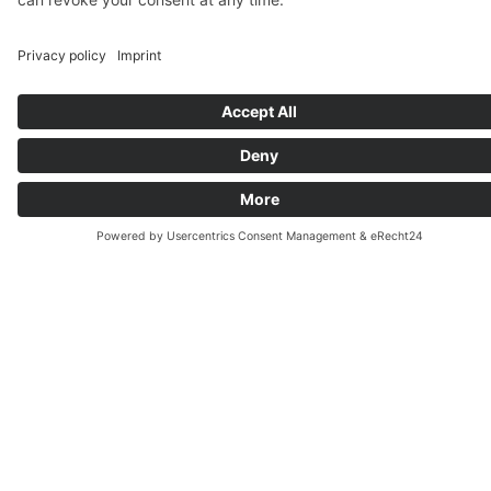
ARABISCH IM
EINZELUNTERRICHT – DEIN
INDIVIDUELLER EINSTIEG IN
EINE FASZINIERENDE
SPRACHWELT
Arabisch ist mehr als eine Sprache – es ist der
Schlüssel zu einer reichen Kultur, vielfältigen
Dialekten und neuen beruflichen Möglichkeiten.
In unserem Einzelunterricht lernst Du Arabisch
ganz nach Deinem Bedarf: Hocharabisch oder
Dialekt, schriftlich oder mündlich, strukturiert
und verständlich erklärt.
Der Einzelunterricht eignet sich für
Anfänger:innen ebenso wie für Fortgeschrittene.