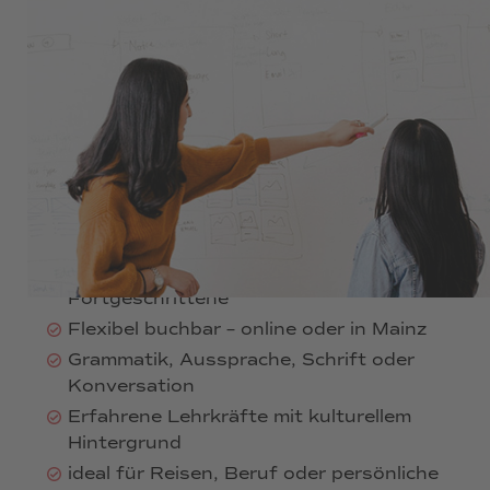
ab 60 €
Einzelunterricht mit voller
Aufmerksamkeit
Lernen in deinem Tempo – individuell
angepasst
Hocharabisch oder Dialekt nach Wahl
Ideal für Anfänger:innen und
Fortgeschrittene
Flexibel buchbar – online oder in Mainz
Grammatik, Aussprache, Schrift oder
Konversation
Erfahrene Lehrkräfte mit kulturellem
Hintergrund
ideal für Reisen, Beruf oder persönliche