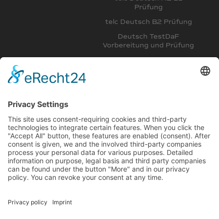
Prüfung
telc Deutsch B2 Prüfung
Deutsch TestDaF
Vorbereitung und Prüfung
Deutsch DSH
Vorbereitungskurs
Intensivkurs Deutsch B2,
C1 und Deutsch für
Mediziner
Deutschkurs am Abend A1,
A2, B1 für Aupairs
Deutsch C1 Intensivkurs,
Medizinerkurs, FSP
C1 Deutschkurs für
Mediziner und Vorbereitung
auf die FSP