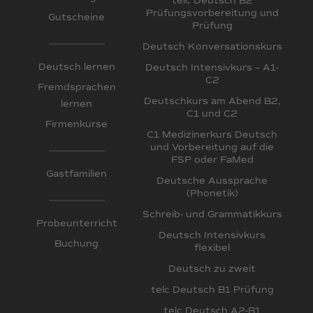
telc Deutsch B2
Prüfungsvorbereitung und
Gutscheine
Prüfung
Deutsch Konversationskurs
Deutsch lernen
Deutsch Intensivkurs – A1-
C2
Fremdsprachen
Deutschkurs am Abend B2,
lernen
C1 und C2
Firmenkurse
C1 Medizinerkurs Deutsch
und Vorbereitung auf die
FSP oder FaMed
Gastfamilien
Deutsche Aussprache
(Phonetik)
Schreib- und Grammatikkurs
Probeunterricht
Deutsch Intensivkurs
Buchung
flexibel
Deutsch zu zweit
telc Deutsch B1 Prüfung
telc Deutsch A2-B1