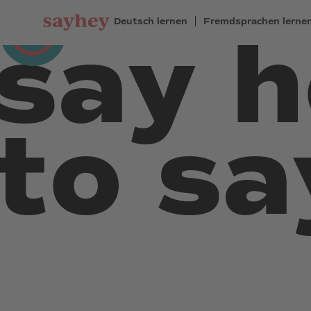
Deutsch lernen
Fremdsprachen lerne
say 
to s