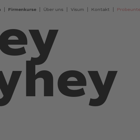
n
Firmenkurse
Über uns
Visum
Kontakt
Probeunte
hey
ayhey