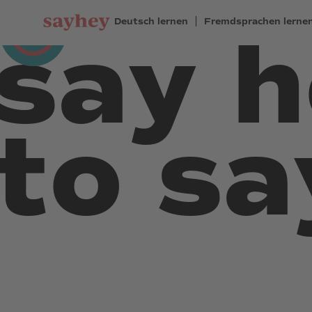
Deutsch lernen
Fremdsprachen lerne
say 
to s