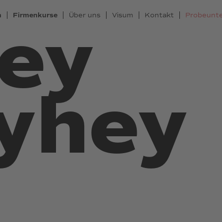
n
Firmenkurse
Über uns
Visum
Kontakt
Probeunte
hey
ayhey