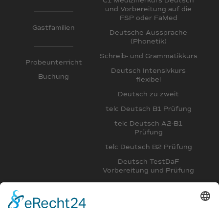
C1 Medizinerkurs Deutsch
und Vorbereitung auf die
FSP oder FaMed
Gastfamilien
Deutsche Aussprache
(Phonetik)
Schreib- und Grammatikkurs
Probeunterricht
Deutsch Intensivkurs
Buchung
flexibel
Deutsch zu zweit
telc Deutsch B1 Prüfung
telc Deutsch A2-B1
Prüfung
telc Deutsch B2 Prüfung
Deutsch TestDaF
Vorbereitung und Prüfung
Deutsch DSH
Vorbereitungskurs
Intensivkurs Deutsch B2,
C1 und Deutsch für