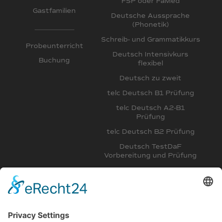
FSP oder FaMed
Gastfamilien
Deutsche Aussprache
(Phonetik)
Schreib- und Grammatikkurs
Probeunterricht
Deutsch Intensivkurs
Buchung
flexibel
Deutsch zu zweit
telc Deutsch B1 Prüfung
telc Deutsch A2-B1
Prüfung
telc Deutsch B2 Prüfung
Deutsch TestDaF
Vorbereitung und Prüfung
Deutsch DSH
Vorbereitungskurs
Intensivkurs Deutsch B2,
C1 und Deutsch für
Mediziner