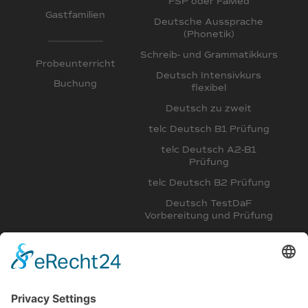
FSP oder FaMed
Gastfamilien
Deutsche Aussprache
(Phonetik)
Schreib- und Grammatikkurs
Probeunterricht
Deutsch Intensivkurs
Buchung
flexibel
Deutsch zu zweit
telc Deutsch B1 Prüfung
telc Deutsch A2-B1
Prüfung
telc Deutsch B2 Prüfung
Deutsch TestDaF
Vorbereitung und Prüfung
Deutsch DSH
Vorbereitungskurs
Intensivkurs Deutsch B2,
C1 und Deutsch für
Mediziner