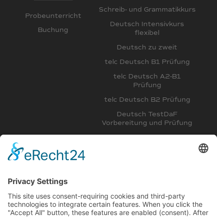
Schreib- und Grammatikkurs
Probeunterricht
Deutsch Intensivkurs
Buchung
flexibel
Deutsch zu zweit
telc Deutsch B1 Prüfung
telc Deutsch A2-B1
Prüfung
telc Deutsch B2 Prüfung
Deutsch TestDaF
Vorbereitung und Prüfung
Deutsch DSH
Vorbereitungskurs
Intensivkurs Deutsch B2,
C1 und Deutsch für
Mediziner
Deutschkurs am Abend A1,
A2, B1 für Aupairs
Deutsch C1 Intensivkurs,