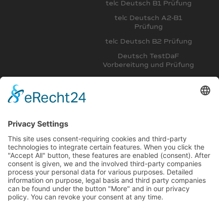
telc Deutsch B1 Prüfung
telc Deutsch A2-B1
Prüfung
telc Deutsch B2 Prüfung
Deutsch TestDaF
Vorbereitung und Prüfung
Deutsch DSH
Vorbereitungskurs
Intensivkurs Deutsch B2,
C1 und Deutsch für
Mediziner
Deutschkurs am Abend A1,
A2, B1 für Aupairs
Deutsch C1 Intensivkurs,
Medizinerkurs, FSP
C1 Deutschkurs für
Mediziner und Vorbereitung
auf die FSP