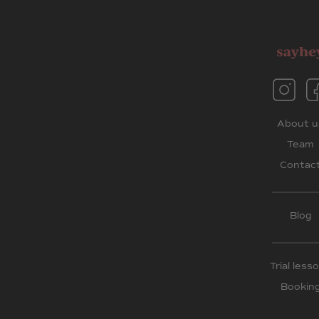
About u
Team
Contac
Blog
Trial less
Bookin