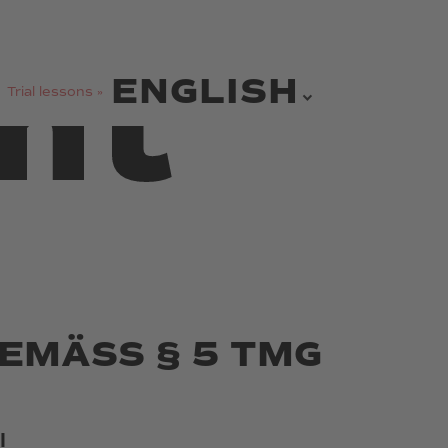
nt
ENGLISH
Trial lessons »
MÄSS § 5 TMG
l