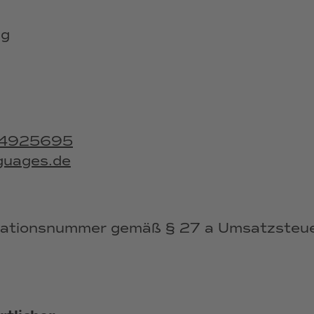
ig
1 4925695
guages.de
ikationsnummer gemäß § 27 a Umsatzsteue