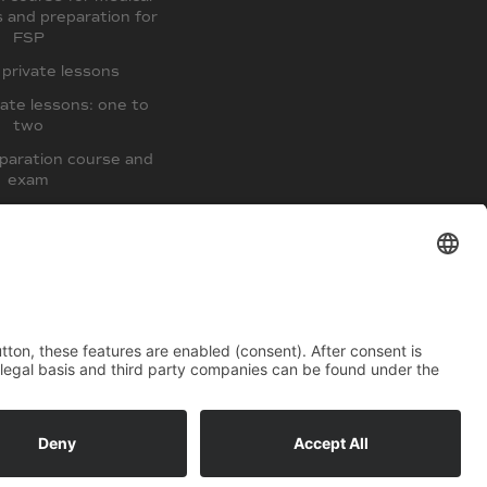
s and preparation for
FSP
private lessons
ate lessons: one to
two
paration course and
exam
paration Course