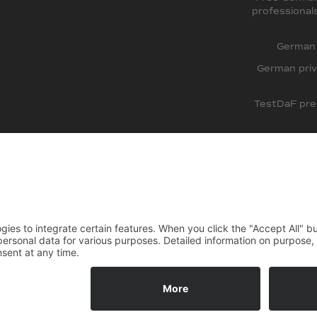
professional
German 
German priv
TestDaF pre
DSH Pre
kies
OUT HOW TO REACH YOUR GOAL.