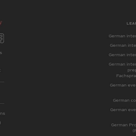
LEA
German inten
German inte
s
German inten
German inten
pre
t
Fachspra
German even
German co
German even
ons
g
German Pron
(