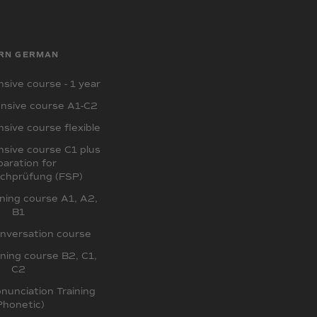
RN GERMAN
sive course - 1 year
nsive course A1-C2
sive course flexible
sive course C1 plus
paration for
chprüfung (FSP)
ing course A1, A2,
B1
nversation course
ing course B2, C1,
C2
unciation Training
Phonetic)