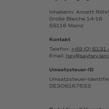
Inhaberin: Annett Röhr
Große Bleiche 14-16
55116 Mainz
Kontakt
Telefon:
+49 (0) 613
Email:
hey@sayhey-lan
Umsatzsteuer-ID
Umsatzsteuer-Identif
DE306167633