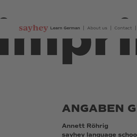
impri
Learn German
About us
Contact
ANGABEN GE
Annett Röhrig
sayhey language schoo