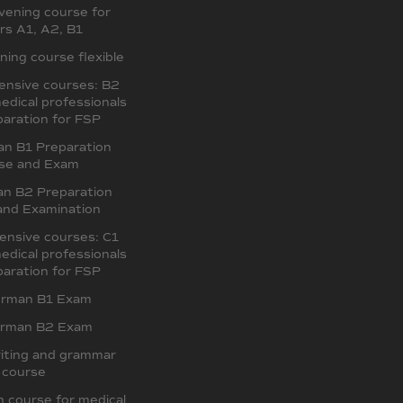
ening course for
rs A1, A2, B1
ing course flexible
ensive courses: B2
edical professionals
aration for FSP
an B1 Preparation
se and Exam
an B2 Preparation
and Examination
ensive courses: C1
edical professionals
aration for FSP
erman B1 Exam
erman B2 Exam
iting and grammar
course
 course for medical