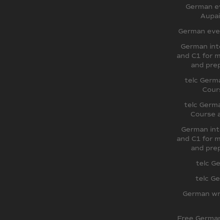
German ev
Aupai
German even
German int
and C1 for m
and prep
telc Germ
Cour
telc Germ
Course 
German int
and C1 for m
and prep
telc G
telc G
German wr
Free German