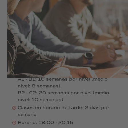
290 € por mes
Curso de alemán en horario nocturno para
quienes necesitan más flexibilidad.
Todos los niveles de alemán: A1 - C2
Duración mínima de reserva: medio nivel
de idioma
Duración:
A1 - B1: 16 semanas por nivel (medio
nivel: 8 semanas)
B2 - C2: 20 semanas por nivel (medio
nivel: 10 semanas)
Clases en horario de tarde: 2 días por
semana
Horario: 18:00 - 20:15