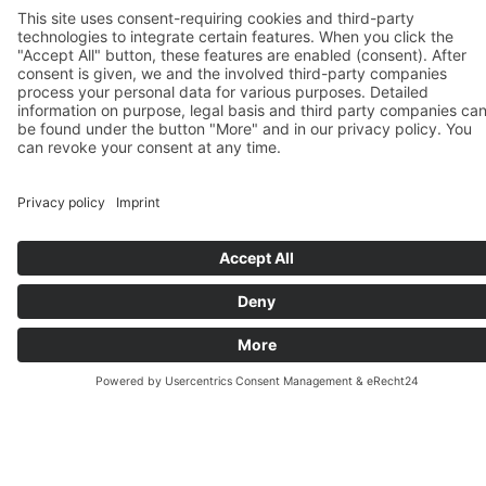
Aprende alemán de manera
flexible con nuestros cursos
nocturnos
Si tienes un horario ocupado pero no quieres
dejar de aprender alemán, nuestros cursos
nocturnos te ofrecen la flexibilidad que
necesitas. Están diseñados para que puedas
avanzar en el idioma a tu propio ritmo, sin
interrumpir tu trabajo o tus estudios.
Aprenderás en un ambiente dinámico y práctico,
con un enfoque en la comunicación real. La
metodología está pensada para que hablar
alemán se convierta en algo natural desde el
primer día. Con ejercicios interactivos y
situaciones de la vida cotidiana, ganarás
confianza en tu expresión oral y escrita.
Este curso es ideal para profesionales, au pairs y