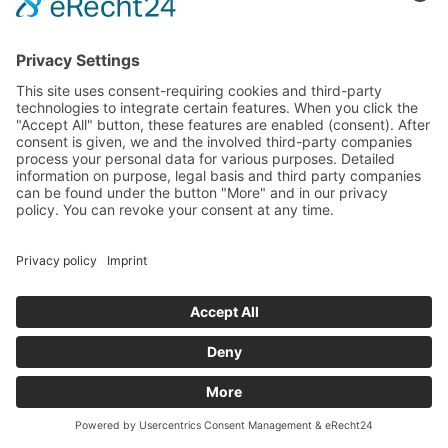
ausschließlich auf Grundlage von Art. 6 Abs. 1 lit.
a DSGVO; die Einwilligung ist jederzeit
widerrufbar.
Die Datenübertragung in Drittstaaten außerhalb
der Europäischen Union wird auf die
Standardvertragsklauseln der EU-Kommission
gestützt. Details finden Sie hier:
https://www.zoho.com/privacy/dpa/DPA_zoh
o_com.pdf
.
Details entnehmen Sie der
Datenschutzerklärung von Zoho CRM:
https://www.zoho.com/privacy.html
und
https://www.zoho.com/gdpr.html
.
Vertrag über Auftragsverarbeitung
Wir haben einen Vertrag über
Auftragsverarbeitung mit Zoho CRM
geschlossen. Hierbei handelt es sich um einen
datenschutzrechtlich vorgeschriebenen Vertrag,