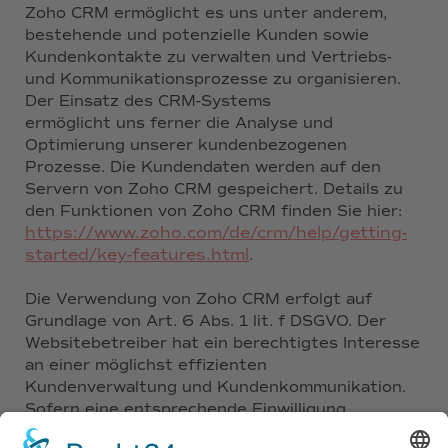
Zoho CRM ermöglicht es uns unter anderem,
bestehende und potenzielle Kunden sowie
Kundenkontakte zu verwalten und Vertriebs-
und Kommunikationsprozesse zu organisieren.
Der Einsatz des CRM-Systems
ermöglicht uns ferner die Analyse und
Optimierung unserer kundenbezogenen
Prozesse. Die Kundendaten werden auf den
Servern von Zoho CRM gespeichert. Details zu
den Funktionen von Zoho CRM finden Sie hier:
https://www.zoho.com/de/crm/help/getting-
started/key-features.html
.
Die Verwendung von Zoho CRM erfolgt auf
Grundlage von Art. 6 Abs. 1 lit. f DSGVO. Der
Websitebetreiber hat ein berechtigtes Interesse
an einer möglichst effizienten
Kundenverwaltung und Kundenkommunikation.
Sofern eine entsprechende Einwilligung
abgefragt wurde, erfolgt die Verarbeitung