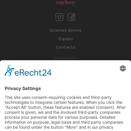
Quienes somos
Equipo
Contacto
Blog
Deutsch lernen
Fremdsprachen lernen
Firmenkurse
Clase de prueba