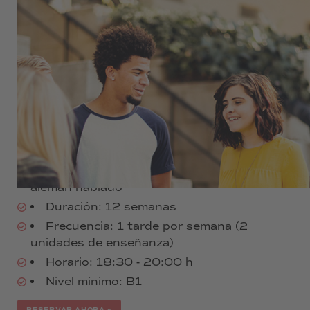
360 €
Habla alemán como un nativo – Curso de
conversación intensivo
Entrenamiento intensivo del habla libre
Temas actuales e interesantes
Ampliación del vocabulario
Corrección y perfeccionamiento del
alemán hablado
Duración: 12 semanas
Frecuencia: 1 tarde por semana (2
unidades de enseñanza)
Horario: 18:30 - 20:00 h
Nivel mínimo: B1
RESERVAR AHORA »