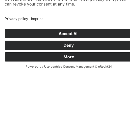
libertad, espontaneidad y durante más tiempo y
practicarás para no perder el hilo de tus
pensamientos incluso en discusiones profundas.
En nuestro curso de conversación de alemán,
cada semana se trata un tema diferente y nuevo.
Por eso, es posible incorporarse al curso en
cualquier momento. En ese caso, la reserva será
siempre de 12 semanas, pero puedes ampliarla a
otras 12 semanas más. Hasta que hables el
alemán con fluidez ;).
Puedes asistir al curso de manera presencial o
en línea (en directo a través de Zoom).
RESERVAR AHORA »